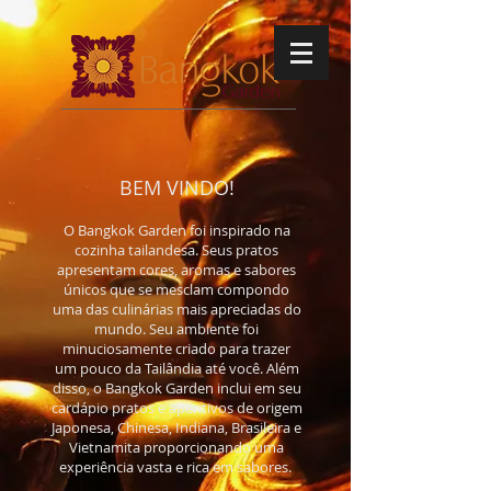
BEM VINDO!
O Bangkok Garden foi inspirado na
cozinha tailandesa. Seus pratos
apresentam cores, aromas e sabores
únicos que se mesclam compondo
uma das culinárias mais apreciadas do
mundo. Seu ambiente foi
minuciosamente criado para trazer
um pouco da Tailândia até você. Além
disso, o Bangkok Garden inclui em seu
cardápio pratos e aperitivos de origem
Japonesa, Chinesa, Indiana, Brasileira e
Vietnamita proporcionando uma
experiência vasta e rica em sabores.