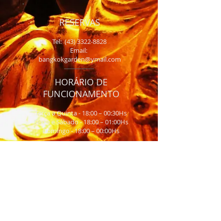
RESERVAS
Tel:
(43) 3322-8828
Email:
bangkokgarden@ymail.com
HORÁRIO DE
FUNCIONAMENTO
Terça a Quinta - 18:00 – 00:30Hs
Sexta e Sábado - 18:00 – 01:00Hs
Domingo - 18:00 – 00:00Hs
Localização:
Rua: Souza Naves, 861
Londrina, PR 86010-160